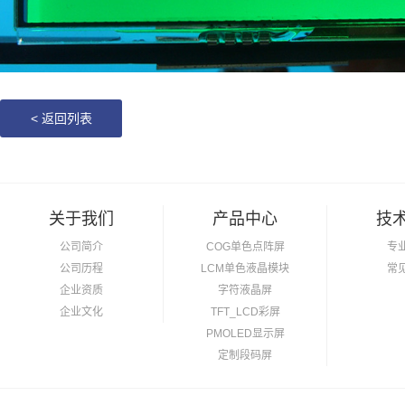
<
返回列表
关于我们
产品中心
技
公司简介
COG单色点阵屏
专
公司历程
LCM单色液晶模块
常
企业资质
字符液晶屏
企业文化
TFT_LCD彩屏
PMOLED显示屏
定制段码屏