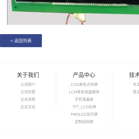
<
返回列表
关于我们
产品中心
技
公司简介
COG单色点阵屏
专
公司历程
LCM单色液晶模块
常
企业资质
字符液晶屏
企业文化
TFT_LCD彩屏
PMOLED显示屏
定制段码屏