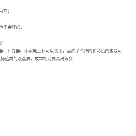
内容；
屏也不会坏的；
好
器，计算器、小家电上都可以使用，当然了点阵的和彩色的也是可
选择这类的液晶屏，成本相对要高出很多！