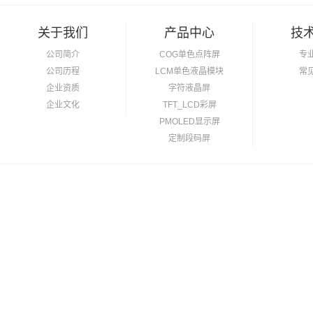
关于我们
产品中心
技
公司简介
COG单色点阵屏
专
公司历程
LCM单色液晶模块
常
企业资质
字符液晶屏
企业文化
TFT_LCD彩屏
PMOLED显示屏
定制段码屏