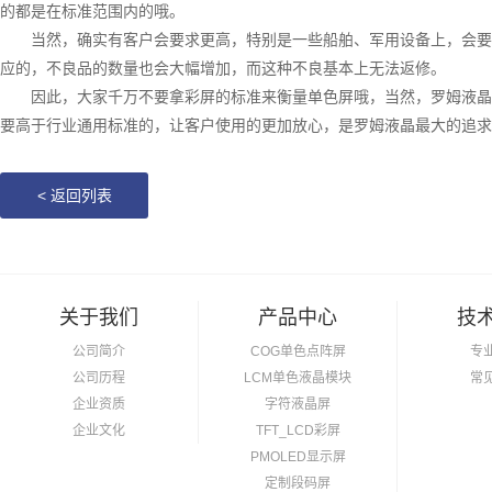
的都是在标准范围内的哦。
当然，确实有客户会要求更高，特别是一些船舶、军用设备上，会要
应的，不良品的数量也会大幅增加，而这种不良基本上无法返修。
因此，大家千万不要拿彩屏的标准来衡量单色屏哦，当然，罗姆液晶
要高于行业通用标准的，让客户使用的更加放心，是罗姆液晶最大的追求
<
返回列表
关于我们
产品中心
技
公司简介
COG单色点阵屏
专
公司历程
LCM单色液晶模块
常
企业资质
字符液晶屏
企业文化
TFT_LCD彩屏
PMOLED显示屏
定制段码屏