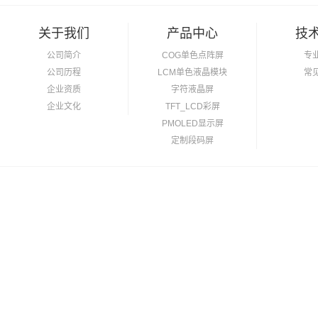
关于我们
产品中心
技
公司简介
COG单色点阵屏
专
公司历程
LCM单色液晶模块
常
企业资质
字符液晶屏
企业文化
TFT_LCD彩屏
PMOLED显示屏
定制段码屏