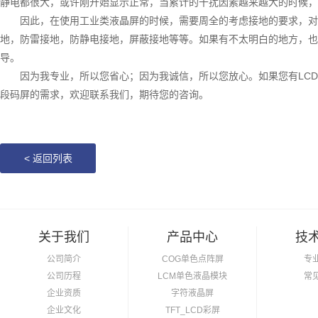
静电都很大，或许刚开始显示正常，当累计的干扰因素越来越大的时候，
因此，在使用工业类液晶屏的时候，需要周全的考虑接地的要求，对
地，防雷接地，防静电接地，屏蔽接地等等。如果有不太明白的地方，也
导。
因为我专业，所以您省心；因为我诚信，所以您放心。如果您有
LCD
段码屏的需求，欢迎联系我们，期待您的咨询。
<
返回列表
关于我们
产品中心
技
公司简介
COG单色点阵屏
专
公司历程
LCM单色液晶模块
常
企业资质
字符液晶屏
企业文化
TFT_LCD彩屏