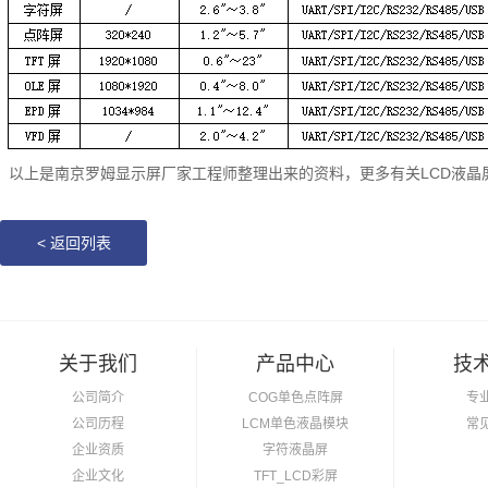
以上是南京罗姆显示屏厂家工程师整理出来的资料，更多有关LCD液晶
<
返回列表
关于我们
产品中心
技
公司简介
COG单色点阵屏
专
公司历程
LCM单色液晶模块
常
企业资质
字符液晶屏
企业文化
TFT_LCD彩屏