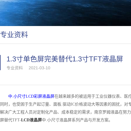
专业资料
1.3寸单色屏完美替代1.3寸TFT液晶屏
专业资料
2021-03-10
中
.
小尺寸LCD彩屏液晶屏
在越来越多的被运用于
工业仪器仪表、医
同时，也受困于生产起订量、面板
.驱动IC
价格波动大等因素的困扰，对
解决广大工程人员对定制化产品、成本稳定的需求，南京罗姆液晶在努力
屏替代
TFT-
LCD液晶屏
中.小尺寸液晶屏系列产品与开发方案。