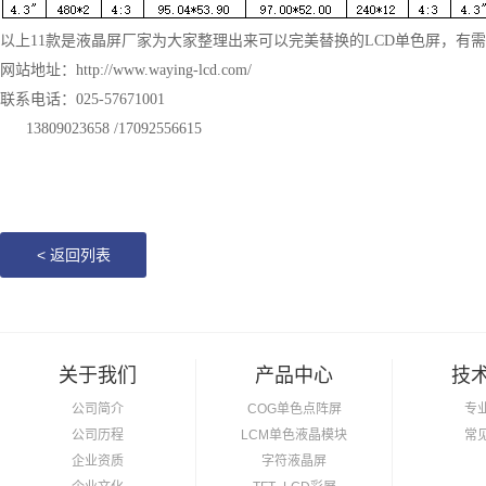
以上
11款是液晶屏厂家为大家整理出来可以完美替换的LCD单色屏，有
网站地址：
http://www.waying-lcd.com/
联系电话：
025-57671001
13809023658 /17092556615
<
返回列表
关于我们
产品中心
技
公司简介
COG单色点阵屏
专
公司历程
LCM单色液晶模块
常
企业资质
字符液晶屏