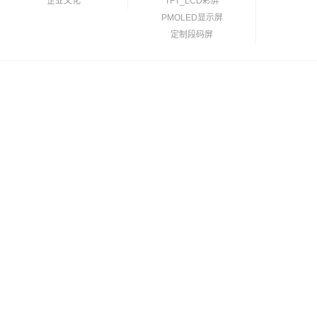
企业文化
TFT_LCD彩屏
PMOLED显示屏
定制段码屏