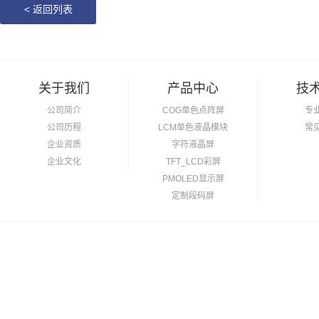
<
返回列表
关于我们
产品中心
技
公司简介
COG单色点阵屏
专
公司历程
LCM单色液晶模块
常
企业资质
字符液晶屏
企业文化
TFT_LCD彩屏
PMOLED显示屏
定制段码屏