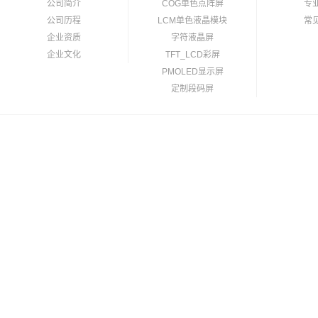
公司简介
COG单色点阵屏
专
公司历程
LCM单色液晶模块
常
企业资质
字符液晶屏
企业文化
TFT_LCD彩屏
PMOLED显示屏
定制段码屏