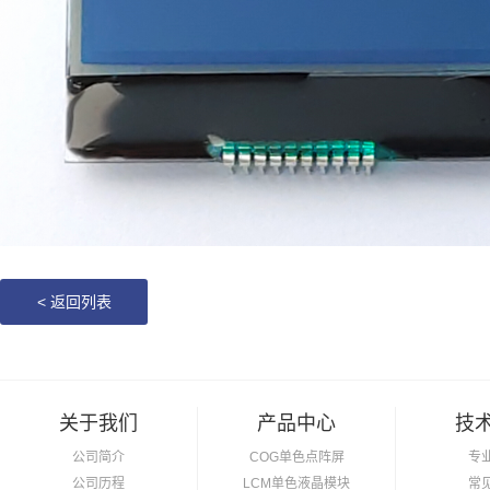
<
返回列表
关于我们
产品中心
技
公司简介
COG单色点阵屏
专
公司历程
LCM单色液晶模块
常