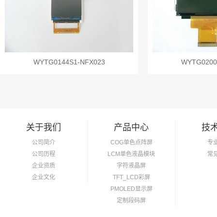
WYTG0144S1-NFX023
WYTG0200
关于我们
产品中心
技
公司简介
COG单色点阵屏
专
公司历程
LCM单色液晶模块
常
企业资质
字符液晶屏
企业文化
TFT_LCD彩屏
PMOLED显示屏
定制段码屏