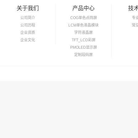
关于我们
产品中心
技
公司简介
COG单色点阵屏
专
公司历程
LCM单色液晶模块
常
企业资质
字符液晶屏
企业文化
TFT_LCD彩屏
PMOLED显示屏
定制段码屏