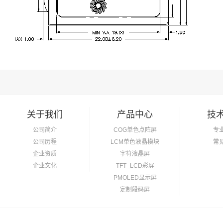
关于我们
产品中心
技
公司简介
COG单色点阵屏
专
公司历程
LCM单色液晶模块
常
企业资质
字符液晶屏
企业文化
TFT_LCD彩屏
PMOLED显示屏
定制段码屏