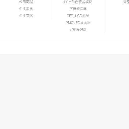
公司历程
LCM单色液晶模块
常
企业资质
字符液晶屏
企业文化
TFT_LCD彩屏
PMOLED显示屏
定制段码屏