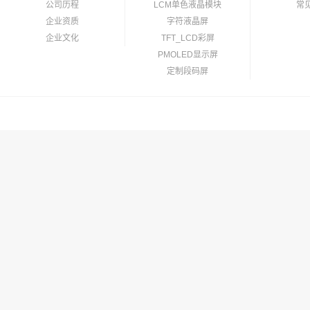
公司历程
LCM单色液晶模块
常
企业资质
字符液晶屏
企业文化
TFT_LCD彩屏
PMOLED显示屏
定制段码屏