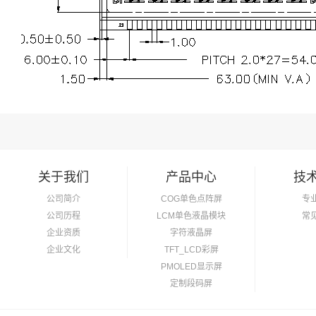
关于我们
产品中心
技
公司简介
COG单色点阵屏
专
公司历程
LCM单色液晶模块
常
企业资质
字符液晶屏
企业文化
TFT_LCD彩屏
PMOLED显示屏
定制段码屏