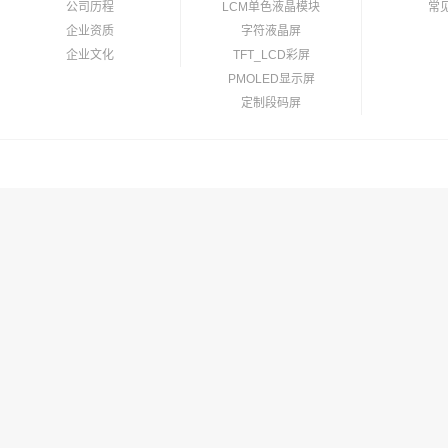
公司历程
LCM单色液晶模块
常
企业资质
字符液晶屏
企业文化
TFT_LCD彩屏
PMOLED显示屏
定制段码屏