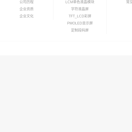
公司历程
LCM单色液晶模块
常
企业资质
字符液晶屏
企业文化
TFT_LCD彩屏
PMOLED显示屏
定制段码屏