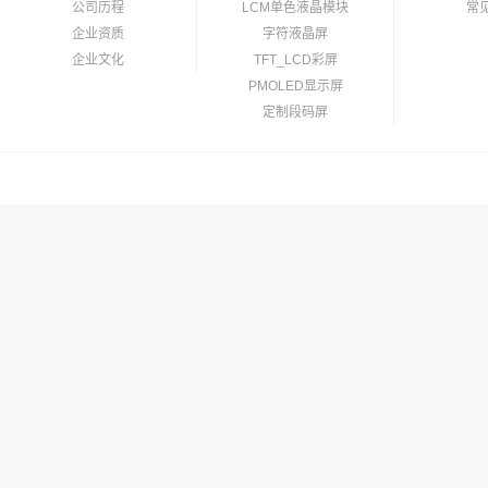
公司历程
LCM单色液晶模块
常
企业资质
字符液晶屏
企业文化
TFT_LCD彩屏
PMOLED显示屏
定制段码屏