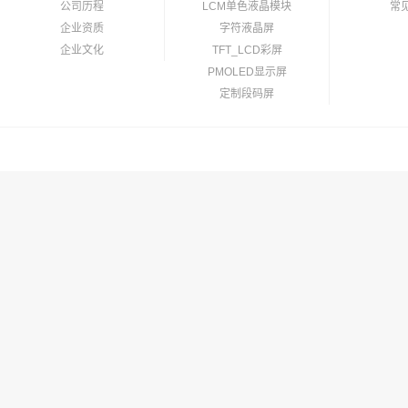
公司历程
LCM单色液晶模块
常
企业资质
字符液晶屏
企业文化
TFT_LCD彩屏
PMOLED显示屏
定制段码屏