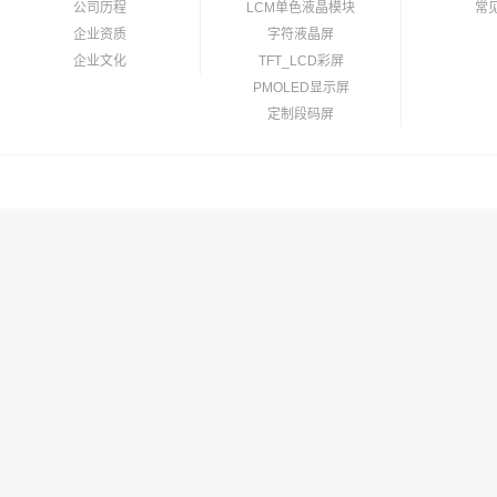
公司历程
LCM单色液晶模块
常
企业资质
字符液晶屏
企业文化
TFT_LCD彩屏
PMOLED显示屏
定制段码屏