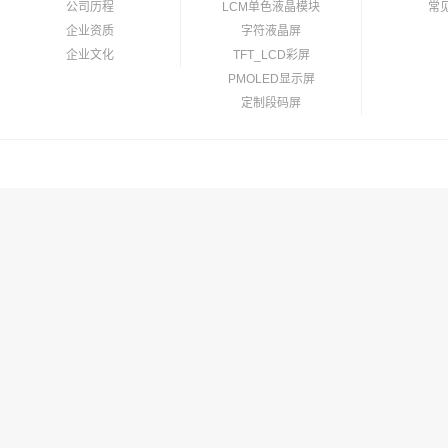
公司历程
LCM单色液晶模块
常
企业资质
字符液晶屏
企业文化
TFT_LCD彩屏
PMOLED显示屏
定制段码屏