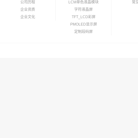
公司历程
LCM单色液晶模块
常
企业资质
字符液晶屏
企业文化
TFT_LCD彩屏
PMOLED显示屏
定制段码屏