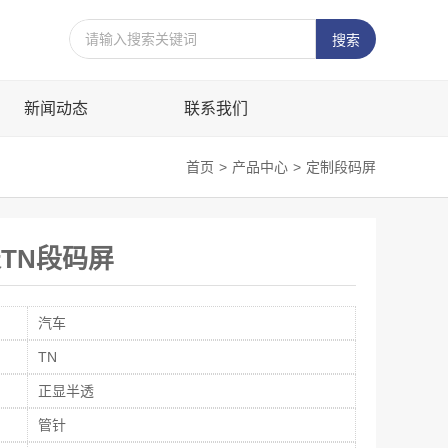
新闻动态
联系我们
首页
>
产品中心
>
定制段码屏
表TN段码屏
汽车
TN
正显半透
管针