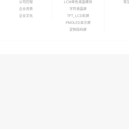
公司历程
LCM单色液晶模块
常
企业资质
字符液晶屏
企业文化
TFT_LCD彩屏
PMOLED显示屏
定制段码屏