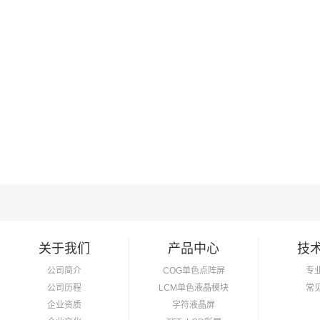
关于我们
产品中心
技
公司简介
COG单色点阵屏
专
公司历程
LCM单色液晶模块
常
企业资质
字符液晶屏