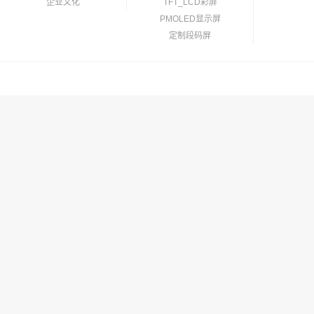
企业文化
TFT_LCD彩屏
PMOLED显示屏
定制段码屏