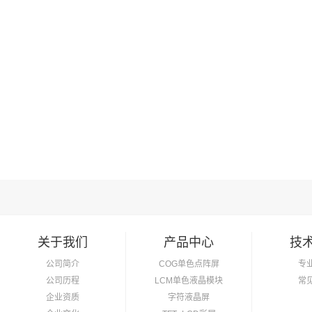
关于我们
产品中心
技
公司简介
COG单色点阵屏
专
公司历程
LCM单色液晶模块
常
企业资质
字符液晶屏