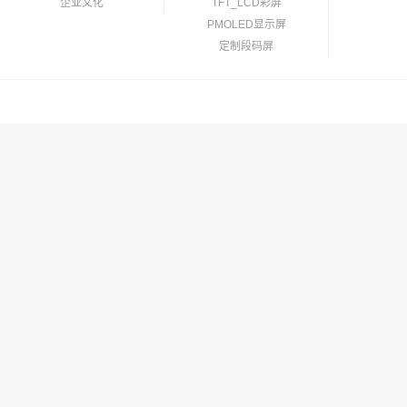
企业文化
TFT_LCD彩屏
PMOLED显示屏
定制段码屏