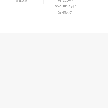
企业文化
TFT_LCD彩屏
PMOLED显示屏
定制段码屏