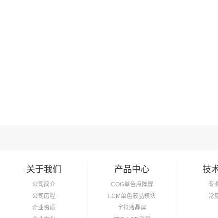
关于我们
产品中心
技
公司简介
COG单色点阵屏
专
公司历程
LCM单色液晶模块
常
企业资质
字符液晶屏