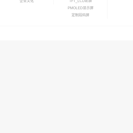
企业文化
TFT_LCD彩屏
PMOLED显示屏
定制段码屏