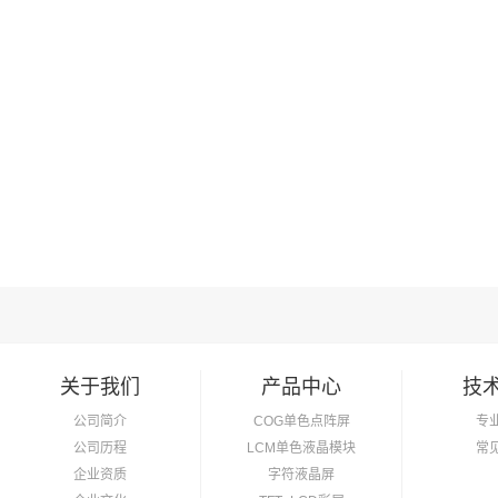
关于我们
产品中心
技
公司简介
COG单色点阵屏
专
公司历程
LCM单色液晶模块
常
企业资质
字符液晶屏