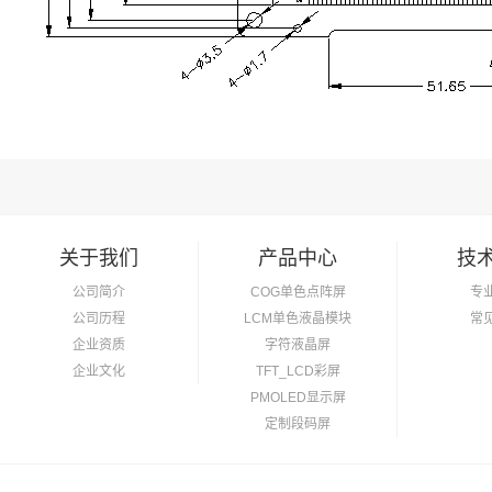
关于我们
产品中心
技
公司简介
COG单色点阵屏
专
公司历程
LCM单色液晶模块
常
企业资质
字符液晶屏
企业文化
TFT_LCD彩屏
PMOLED显示屏
定制段码屏