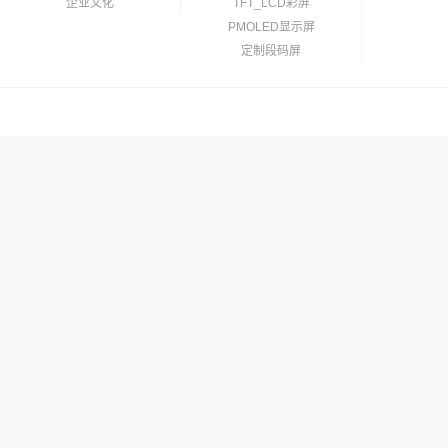
企业文化
TFT_LCD彩屏
PMOLED显示屏
定制段码屏