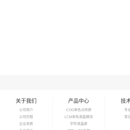
关于我们
产品中心
技
公司简介
COG单色点阵屏
专
公司历程
LCM单色液晶模块
常
企业资质
字符液晶屏