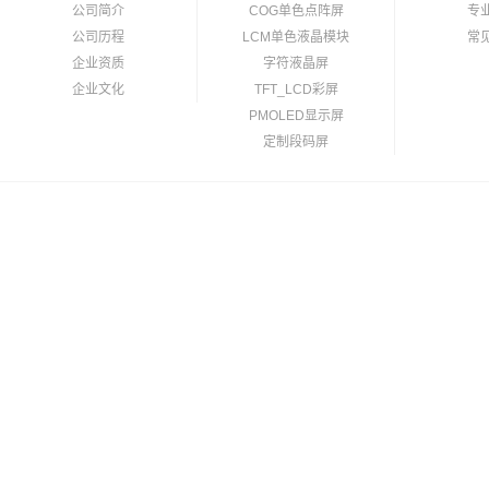
公司简介
COG单色点阵屏
专
公司历程
LCM单色液晶模块
常
企业资质
字符液晶屏
企业文化
TFT_LCD彩屏
PMOLED显示屏
定制段码屏