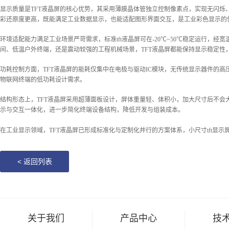
显示质量是
TFT液晶屏的核心优势，其采用薄膜晶体管独立控制像素点，实现无闪烁
彩还原度更高，既能满足工业数据显示，也能适配图形界面交互，是工业彩色显示的
环境适配能力满足工业场景严苛需求，标准
tft液晶屏可在-20℃~50℃稳定运
间、低温户外终端，还是震动较强的工程机械场景，TFT液晶屏都能保持显示稳定性
功耗控制方面，
TFT液晶屏的能耗仅集中在电极与驱动IC模块，无传统显示器件的
物联网终端的低功耗设计需求。
结构形态上，
TFT液晶屏采用超薄面板设计，屏体重量轻、体积小，加大尺寸后不会大
示与交互一体化，进一步简化终端设备结构，降低开发与组装成本。
在工业显示领域，
TFT液晶屏已形成标准化与定制化并行的方案体系，小尺寸tft
<
返回列表
关于我们
产品中心
技