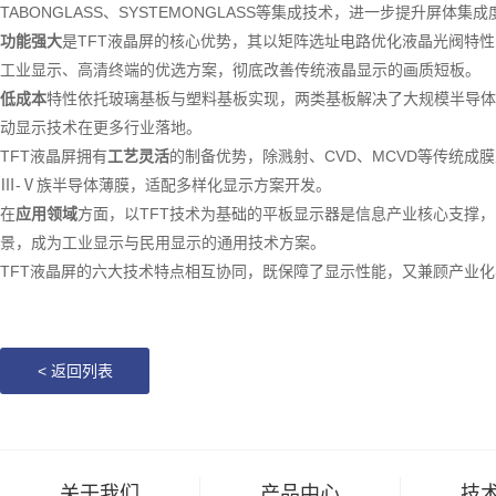
TABONGLASS、SYSTEMONGLASS等集成技术，进一步提升屏体
功能强大
是
TFT液晶屏的核心优势，其以矩阵选址电路优化液晶光阀特性，
工业显示、高清终端的优选方案，彻底改善传统液晶显示的画质短板。
低成本
特性依托玻璃基板与塑料基板实现，两类基板解决了大规模半导体
动显示技术在更多行业落地。
TFT液晶屏拥有
工艺灵活
的制备优势，除溅射、
CVD、MCVD等传统
Ⅲ-Ⅴ族半导体薄膜，适配多样化显示方案开发。
在
应用领域
方面，以
TFT技术为基础的平板显示器是信息产业核心支撑，
景，成为工业显示与民用显示的通用技术方案。
TFT液晶屏的六大技术特点相互协同，既保障了显示性能，又兼顾产业
<
返回列表
关于我们
产品中心
技