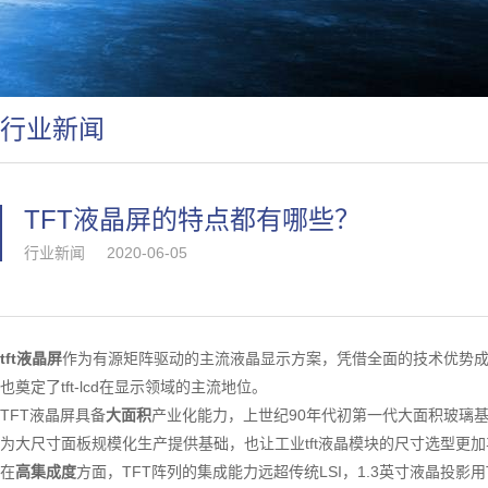
行业新闻
TFT液晶屏的特点都有哪些？
行业新闻
2020-06-05
tft液晶屏
作为有源矩阵驱动的主流液晶显示方案，凭借全面的技术优势
也奠定了
tft-lcd在显示领域的主流地位。
TFT液晶屏具备
大面积
产业化能力，上世纪
90年代初第一代大面积玻璃基
为大尺寸面板规模化生产提供基础，也让工业tft液晶模块的尺寸选型更
在
高集成度
方面，
TFT阵列的集成能力远超传统LSI，1.3英寸液晶投影用