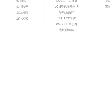
公司简介
COG单色点阵屏
专
公司历程
LCM单色液晶模块
常
企业资质
字符液晶屏
企业文化
TFT_LCD彩屏
PMOLED显示屏
定制段码屏